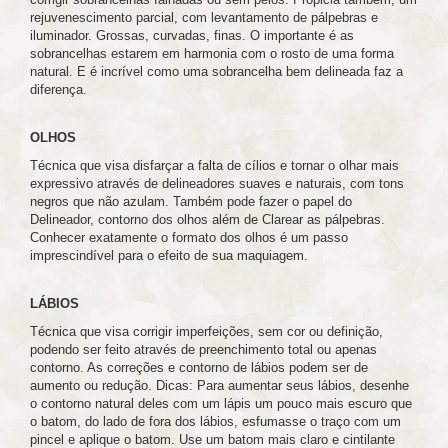
rejuvenescimento parcial, com levantamento de pálpebras e
iluminador. Grossas, curvadas, finas. O importante é as
sobrancelhas estarem em harmonia com o rosto de uma forma
natural. E é incrível como uma sobrancelha bem delineada faz a
diferença.
OLHOS
Técnica que visa disfarçar a falta de cílios e tornar o olhar mais
expressivo através de delineadores suaves e naturais, com tons
negros que não azulam. Também pode fazer o papel do
Delineador, contorno dos olhos além de Clarear as pálpebras.
Conhecer exatamente o formato dos olhos é um passo
imprescindível para o efeito de sua maquiagem.
LÁBIOS
Técnica que visa corrigir imperfeições, sem cor ou definição,
podendo ser feito através de preenchimento total ou apenas
contorno. As correções e contorno de lábios podem ser de
aumento ou redução. Dicas: Para aumentar seus lábios, desenhe
o contorno natural deles com um lápis um pouco mais escuro que
o batom, do lado de fora dos lábios, esfumasse o traço com um
pincel e aplique o batom. Use um batom mais claro e cintilante