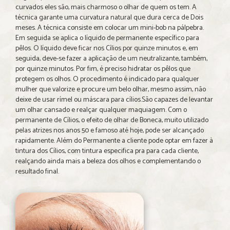
curvados eles são, mais charmoso o olhar de quem os tem. A
técnica garante uma curvatura natural que dura cerca de Dois
meses. A técnica consiste em colocar um mini-bob na pálpebra.
Em seguida se aplica o líquido de permanente específico para
pêlos. O líquido deve ficar nos Cílios por quinze minutos e, em
seguida, deve-se fazer a aplicação de um neutralizante, também,
por quinze minutos. Por fim, é preciso hidratar os pêlos que
protegem os olhos. O procedimento é indicado para qualquer
mulher que valorize e procure um belo olhar, mesmo assim, não
deixe de usar rímel ou máscara para cílios.São capazes de levantar
um olhar cansado e realçar qualquer maquiagem. Com o
permanente de Cílios, o efeito de olhar de Boneca, muito utilizado
pelas atrizes nos anos 50 e famoso até hoje, pode ser alcançado
rapidamente. Além do Permanente a cliente pode optar em fazer à
tintura dos Cílios, com tintura especifica pra para cada cliente,
realçando ainda mais a beleza dos olhos e complementando o
resultado final.