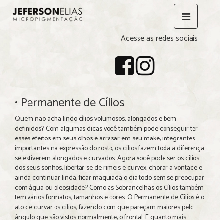
Acesse as redes sociais
• Permanente de Cílios
Quem não acha lindo cílios volumosos, alongados e bem
definidos? Com algumas dicas você também pode conseguir ter
esses efeitos em seus olhos e arrasar em seu make, integrantes
importantes na expressão do rosto, os cílios fazem toda a diferença
se estiverem alongados e curvados. Agora você pode ser os cílios
dos seus sonhos, libertar-se de rimeis e curvex, chorar a vontade e
ainda continuar linda, ficar maquiada o dia todo sem se preocupar
com água ou oleosidade? Como as Sobrancelhas os Cílios também
tem vários formatos, tamanhos e cores. O Permanente de Cílios é o
ato de curvar os cílios, fazendo com que pareçam maiores pelo
ângulo que são vistos normalmente, o frontal. E quanto mais